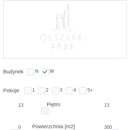
Przejdź
do
treści
Budynek
N
W
Pokoje
1
2
3
4
5+
Piętro
Powierzchnia [m2]