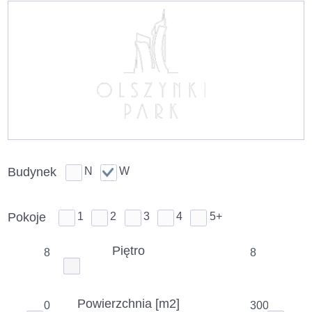
Przejdź
do
treści
Budynek
N
W
Pokoje
1
2
3
4
5+
Piętro
Powierzchnia [m2]