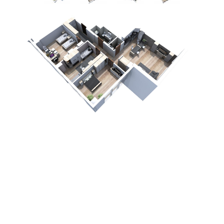
Przejdź
do
treści